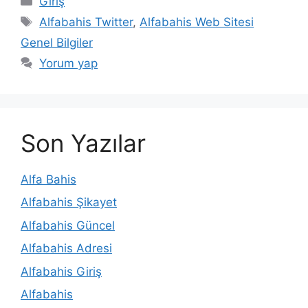
Giriş
Etiketler
Alfabahis Twitter
,
Alfabahis Web Sitesi
Genel Bilgiler
Yorum yap
Son Yazılar
Alfa Bahis
Alfabahis Şikayet
Alfabahis Güncel
Alfabahis Adresi
Alfabahis Giriş
Alfabahis