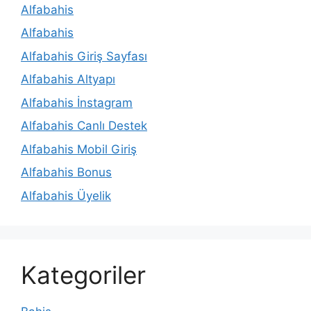
Alfabahis
Alfabahis
Alfabahis Giriş Sayfası
Alfabahis Altyapı
Alfabahis İnstagram
Alfabahis Canlı Destek
Alfabahis Mobil Giriş
Alfabahis Bonus
Alfabahis Üyelik
Kategoriler