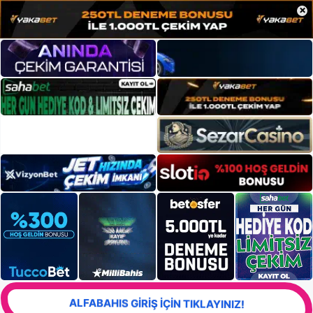
×
ALFABAHIS GİRİŞ İÇİN TIKLAYINIZ!