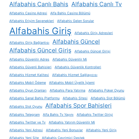
Alfabahis Canlı Bahis
Alfabahis Canlı Tv
Alfabahis Casino Adresi
Alfa Bahis Casino Bölümü
Alfabahis Erişim Seçenekleri
Alfabahis Gelen Sorular
Alfabahis Giriş
Alfabahis Giriş Adresleri
Alfabahis Güncel
Alfabahis Giriş Bağlantısı
Alfabahis Güncel Giriş
Alfabahis Güncel Girişi
Alfabahis Güvenilir Adres
Alfabahis Güvenilir Mi
Alfabahis Güvenli Bahisleri
Alfabahis Güvenlik Kontrolleri
Alfabahis Hizmet Kalitesi
Alfabahis Hizmet Sağlayıcısı
Alfabahis Mobil Ödeme
Alfabahis Mobil Üyelik İşlemi
Alfabahis Oyun Oranları
Alfabahis Para Yatırma
Alfabahis Poker Oyunu
Alfabahis Sanal Bahis Platformu
Alfabahis Sitesi
Alfabahis Slot Bölümü
Alfabahis Spor Bahisleri
Alfabahis Slot Oyunu
Alfabahis Telegram
Alfa Bahis Tv Yayını
Alfabahis Twitter Girişi
Alfabahis Twitter ve Tv
Alfabahis Yatırım Güvenilir Mi
Alfabahis Yeni Adresi
Alfabahis Yeni Bonuslar
Alfabahis Yeni Giriş
Alfabahis Yeni Site
Alfabahis Çevrimiçi Destek