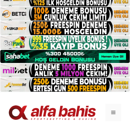
İçeriğe
atla
Menü