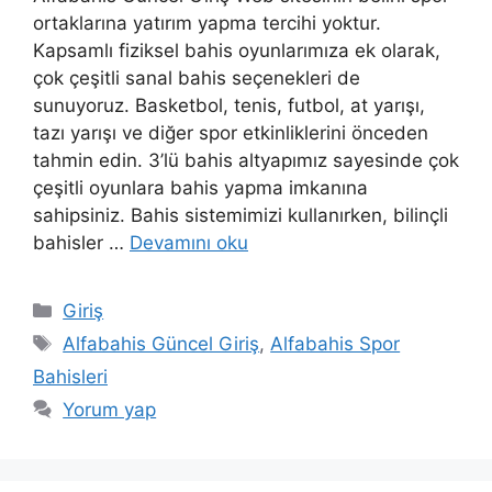
ortaklarına yatırım yapma tercihi yoktur.
Kapsamlı fiziksel bahis oyunlarımıza ek olarak,
çok çeşitli sanal bahis seçenekleri de
sunuyoruz. Basketbol, tenis, futbol, at yarışı,
tazı yarışı ve diğer spor etkinliklerini önceden
tahmin edin. 3’lü bahis altyapımız sayesinde çok
çeşitli oyunlara bahis yapma imkanına
sahipsiniz. Bahis sistemimizi kullanırken, bilinçli
bahisler …
Devamını oku
Kategoriler
Giriş
Etiketler
Alfabahis Güncel Giriş
,
Alfabahis Spor
Bahisleri
Yorum yap