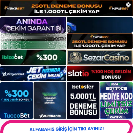
×
ALFABAHIS GİRİŞ İÇİN TIKLAYINIZ!