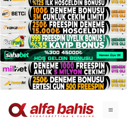
İçeriğe
atla
Menü