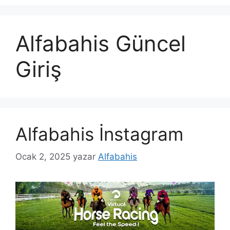
Alfabahis Güncel
Giriş
Alfabahis İnstagram
Ocak 2, 2025
yazar
Alfabahis