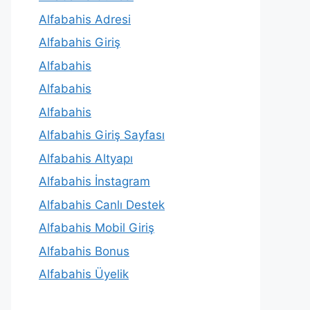
Alfabahis Adresi
Alfabahis Giriş
Alfabahis
Alfabahis
Alfabahis
Alfabahis Giriş Sayfası
Alfabahis Altyapı
Alfabahis İnstagram
Alfabahis Canlı Destek
Alfabahis Mobil Giriş
Alfabahis Bonus
Alfabahis Üyelik