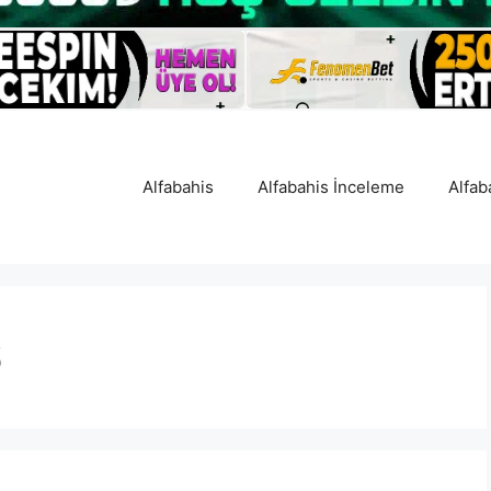
Alfabahis
Alfabahis İnceleme
Alfab
6