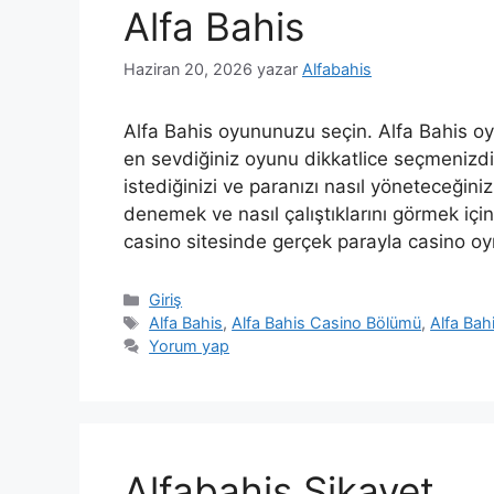
Alfa Bahis
Haziran 20, 2026
yazar
Alfabahis
Alfa Bahis oyununuzu seçin. Alfa Bahis oyu
en sevdiğiniz oyunu dikkatlice seçmenizdi
istediğinizi ve paranızı nasıl yöneteceğiniz
denemek ve nasıl çalıştıklarını görmek iç
casino sitesinde gerçek parayla casino
Kategoriler
Giriş
Etiketler
Alfa Bahis
,
Alfa Bahis Casino Bölümü
,
Alfa Bah
Yorum yap
Alfabahis Şikayet