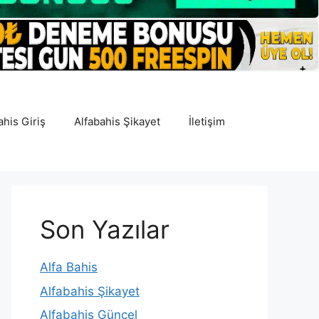
ahis Giriş
Alfabahis Şikayet
İletişim
Son Yazılar
Alfa Bahis
Alfabahis Şikayet
Alfabahis Güncel