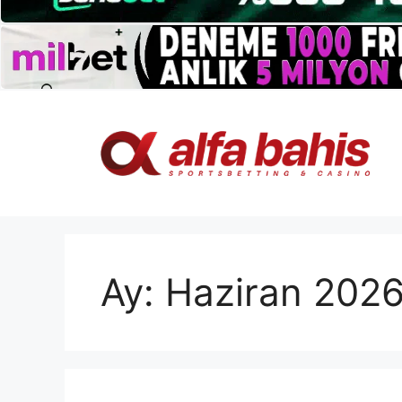
İçeriğe
atla
Ay:
Haziran 202