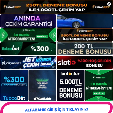
×
ALFABAHIS GİRİŞ İÇİN TIKLAYINIZ!