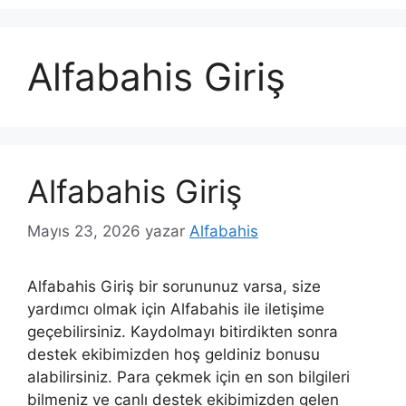
Alfabahis Giriş
Alfabahis Giriş
Mayıs 23, 2026
yazar
Alfabahis
Alfabahis Giriş bir sorununuz varsa, size
yardımcı olmak için Alfabahis ile iletişime
geçebilirsiniz. Kaydolmayı bitirdikten sonra
destek ekibimizden hoş geldiniz bonusu
alabilirsiniz. Para çekmek için en son bilgileri
bilmeniz ve canlı destek ekibimizden gelen