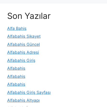
Son Yazılar
Alfa Bahis
Alfabahis Şikayet
Alfabahis Güncel
Alfabahis Adresi
Alfabahis Giriş
Alfabahis
Alfabahis
Alfabahis
Alfabahis Giriş Sayfası
Alfabahis Altyapı