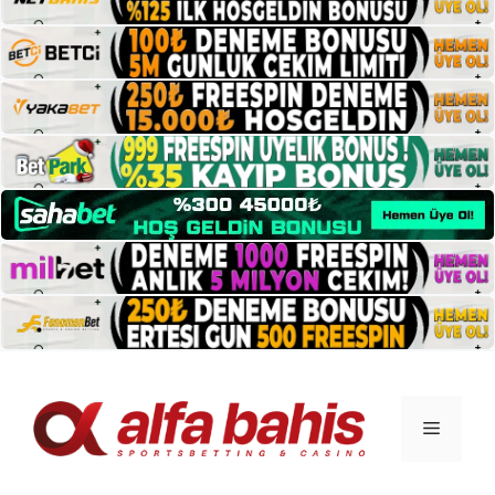
İçeriğe
atla
Menü