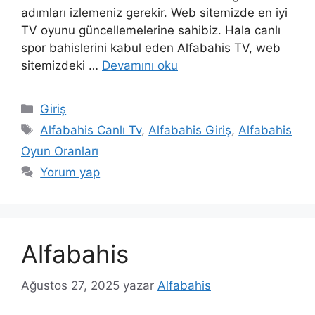
adımları izlemeniz gerekir. Web sitemizde en iyi
TV oyunu güncellemelerine sahibiz. Hala canlı
spor bahislerini kabul eden Alfabahis TV, web
sitemizdeki …
Devamını oku
Kategoriler
Giriş
Etiketler
Alfabahis Canlı Tv
,
Alfabahis Giriş
,
Alfabahis
Oyun Oranları
Yorum yap
Alfabahis
Ağustos 27, 2025
yazar
Alfabahis